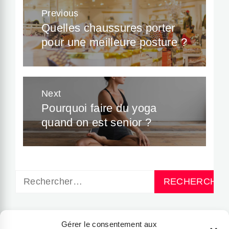
Navigation
Previous
de
Quelles chaussures porter
Previous
pour une meilleure posture ?
post:
l’article
Next
Pourquoi faire du yoga
Next
quand on est senior ?
post:
Rechercher :
CATÉGORIES
Gérer le consentement aux