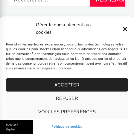
CATÉGORIES
Gérer le consentement aux
cookies
Lifestyle Yogi
Pour offrir les meilleures expériences, nous utilisons des technologies telles
que les cookies pour stocker et/ou accéder aux informations des appareils. Le
fait de consentir à ces technologies nous permettra de traiter des données
telles que le comportement de navigation ou les ID uniques sur ce site. Le fait
Sport & Bien-être
de ne pas consentir ou de retirer son consentement peut avoir un effet négatif
sur certaines caractéristiques et fonctions.
Yogi Food
ACCEPTER
REFUSER
VOIR LES PRÉFÉRENCES
© 2026 AIR 2 YOGA
Mentions
Politique de cookies
légales