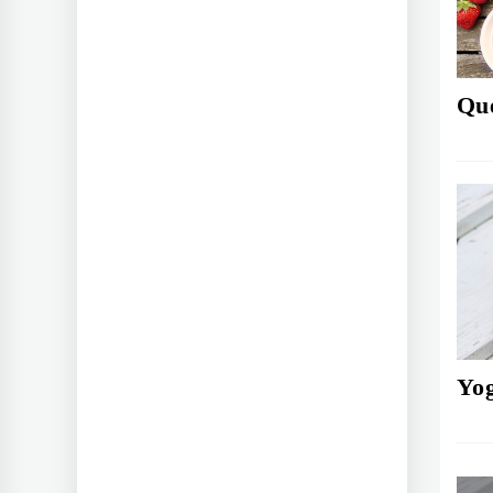
Que
Yog