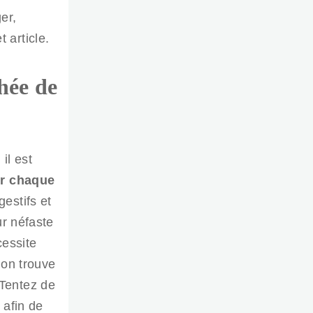
er,
article.
hée de
il est
r chaque
estifs et
ur néfaste
cessite
 on trouve
 Tentez de
 afin de