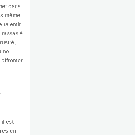
met dans
ors même
 ralentir
 rassasié.
rustré,
 une
 affronter
n
il est
res en