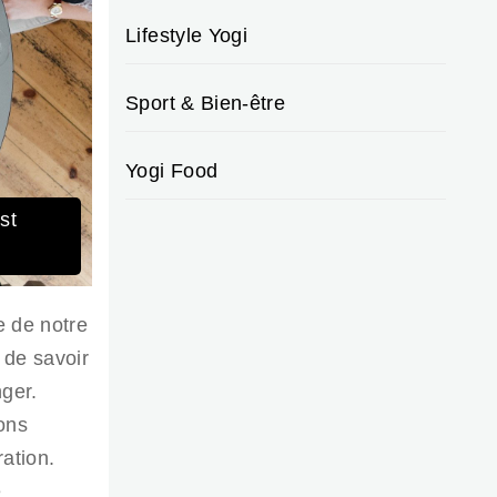
Lifestyle Yogi
Sport & Bien-être
Yogi Food
st
e de notre
 de savoir
nger.
ons
ration.
e