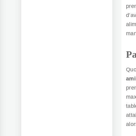
pre
d’a
ali
mani
Pa
Quo
ami
pre
max
tab
att
alor