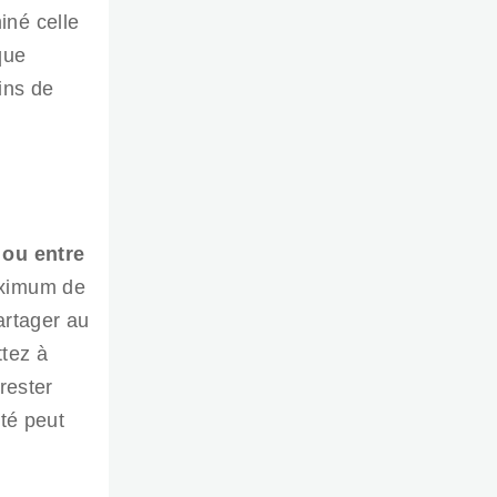
iné celle
que
ins de
 ou entre
aximum de
artager au
tez à
rester
té peut
.