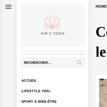
Skip
HOME
to
content
C
AIR 2 YOGA
Conseils bien-être
l
Rechercher :
Primary
ACCUEIL
Menu
LIFESTYLE YOGI
SPORT & BIEN-ÊTRE