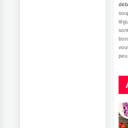
déb
sou
lég
son
bon
vou
peu