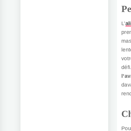
Pe
L’
al
pre
mas
len
vot
défi
l’av
dav
ren
Ch
Pou