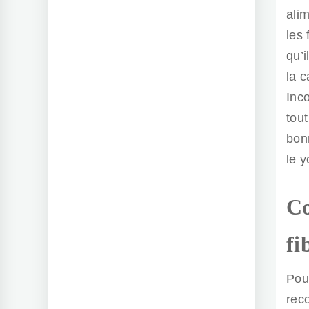
ali
les
qu’i
la 
Inc
tout
bonn
le y
Co
fi
Pou
rec