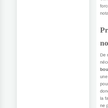
for
not
Pr
no
De m
néc
bou
une
pou
don
la 
ne 