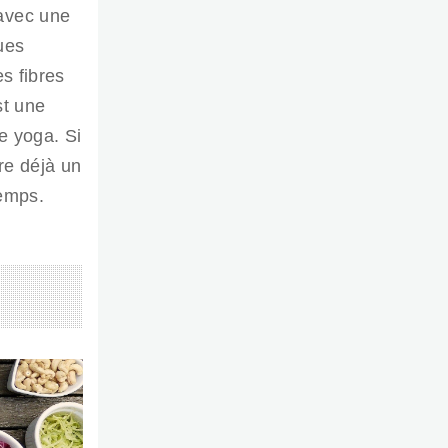
 avec une
ues
s fibres
st une
e yoga. Si
re déjà un
temps.