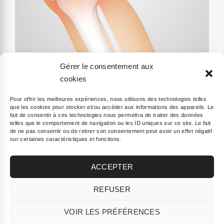
Gérer le consentement aux
cookies
Quels remèdes pour soigner
Pour offrir les meilleures expériences, nous utilisons des technologies telles
que les cookies pour stocker et/ou accéder aux informations des appareils. Le
l’arthrose ?
fait de consentir à ces technologies nous permettra de traiter des données
telles que le comportement de navigation ou les ID uniques sur ce site. Le fait
de ne pas consentir ou de retirer son consentement peut avoir un effet négatif
L’arthrose touche en France quasiment une
sur certaines caractéristiques et fonctions.
personne sur six, et les deux tiers d’entre elles
ont plus de 65 ans. Il
ACCEPTER
REFUSER
VOIR LES PRÉFÉRENCES